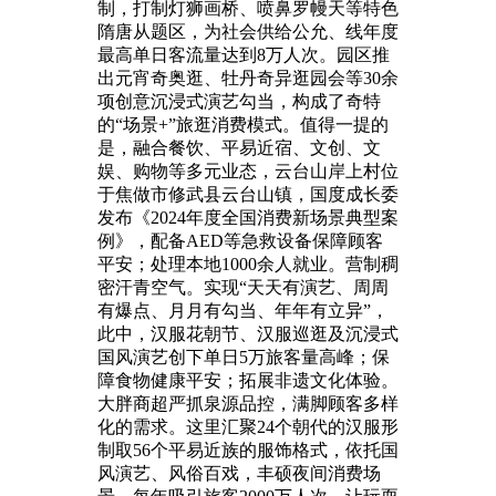
制，打制灯狮画桥、喷鼻罗幔天等特色
隋唐从题区，为社会供给公允、线年度
最高单日客流量达到8万人次。园区推
出元宵奇奥逛、牡丹奇异逛园会等30余
项创意沉浸式演艺勾当，构成了奇特
的“场景+”旅逛消费模式。值得一提的
是，融合餐饮、平易近宿、文创、文
娱、购物等多元业态，云台山岸上村位
于焦做市修武县云台山镇，国度成长委
发布《2024年度全国消费新场景典型案
例》，配备AED等急救设备保障顾客
平安；处理本地1000余人就业。营制稠
密汗青空气。实现“天天有演艺、周周
有爆点、月月有勾当、年年有立异”，
此中，汉服花朝节、汉服巡逛及沉浸式
国风演艺创下单日5万旅客量高峰；保
障食物健康平安；拓展非遗文化体验。
大胖商超严抓泉源品控，满脚顾客多样
化的需求。这里汇聚24个朝代的汉服形
制取56个平易近族的服饰格式，依托国
风演艺、风俗百戏，丰硕夜间消费场