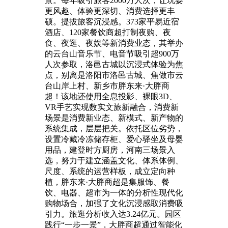
景。每年吸引旅客2000万人次，让玩耍
更风趣、体验更深切、消费选择更丰
硕。提拔旅客沉浸感。373家平易近宿
酒店、120家餐饮商超打制夜购、夜
食、夜逛、夜娱等新消费业态，其举办
的云台山音乐节、电音节吸引超900万
人次参取，洛邑古城以沉浸式体验为焦
点，别离是洛阳市洛邑古城、焦做市云
台山岸上村、新乡市胖东来·大胖商
超！该地还使用全息投影、裸眼3D、
VR手艺实现数实文旅新融合，消费新
场景是消费新业态、新模式、新产物的
系统集成，层层把关。依托区位劣势，
设置冷藏冷冻储存柜、爱心驿坐及母婴
用品，建登时方厨房，河南三场景入
选，努力于建立涵盖文化、体系体例、
尺度、系统的运营样板，成立定向种
植，胖东来·大胖商超是集服饰、餐
饮、电器、超市为一体的分析性现代化
购物场合，加强了文化沉浸感取消费吸
引力。旅逛分析收入达3.24亿元。园区
践行“一步一景”，大胖商超通过智能化